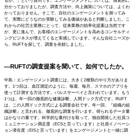
るか。」という質問です。エンゲージメントについては、感覚的に
分かっておりましたが、調査方法や、向上施策については、よくわ
かっておりません。そこで、自社のエンゲージメントを測ってみ
て、実際にどうなのか実験してみる価値があると判断しました。こ
れからの社労士業務にとって、従来業務の効率化提案は当然です
が、更に進んで、お客様のエンゲージメントを高めるコンサルティ
ングビジネスが増えてくると実感しています。そんな自社ニーズか
ら、RUFTを探して、調査を依頼しました。
―RUFTの調査提案を聞いて、如何でしたか。
中島：エンゲージメント調査には、大きく2種類のやり方がありま
す。1つ目は、血圧測定のように、毎週、毎月、スマホのアプリを
使って計測する方法です。パルスサーベイと言われています。もう
1つは、年一回の徹底的な健康診断、人間ドック方式です。RUFT
は、この人間ドック方式による調査会社です。年一回、『組織の組
織診断』と言われる、徹底的な調査を行います。得られるデータ量
はかなりの量です。科学的な裏付けを取って、独自開発した社員コ
ミュニケーション満足度（ECSと言っています）と社員イノベーシ
ョン潜在度（EISと言っています）をエンゲージメントと一緒に調