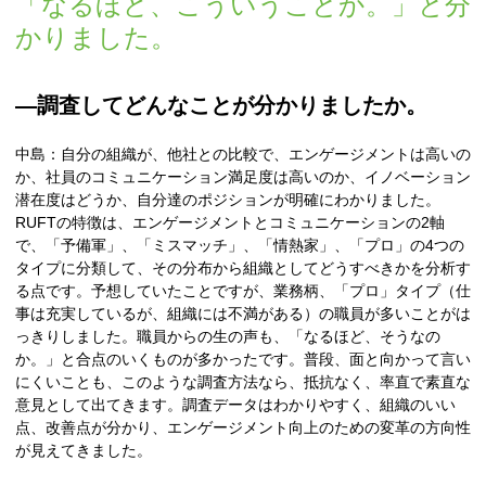
「なるほど、こういうことか。」と分
かりました。
―調査してどんなことが分かりましたか。
中島：自分の組織が、他社との比較で、エンゲージメントは高いの
か、社員のコミュニケーション満足度は高いのか、イノベーション
潜在度はどうか、自分達のポジションが明確にわかりました。
RUFTの特徴は、エンゲージメントとコミュニケーションの2軸
で、「予備軍」、「ミスマッチ」、「情熱家」、「プロ」の4つの
タイプに分類して、その分布から組織としてどうすべきかを分析す
る点です。予想していたことですが、業務柄、「プロ」タイプ（仕
事は充実しているが、組織には不満がある）の職員が多いことがは
っきりしました。職員からの生の声も、「なるほど、そうなの
か。」と合点のいくものが多かったです。普段、面と向かって言い
にくいことも、このような調査方法なら、抵抗なく、率直で素直な
意見として出てきます。調査データはわかりやすく、組織のいい
点、改善点が分かり、エンゲージメント向上のための変革の方向性
が見えてきました。